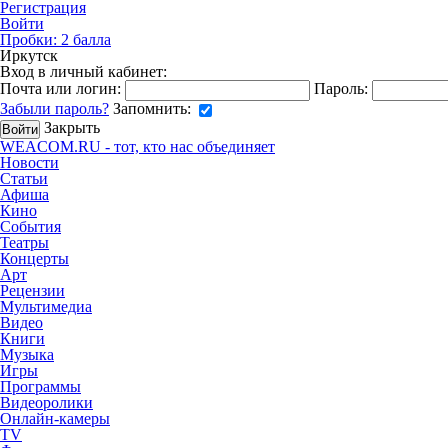
Регистрация
Войти
Пробки:
2
балла
Иркутск
Вход в личный кабинет:
Почта или логин:
Пароль:
Забыли пароль?
Запомнить:
Закрыть
WEACOM.RU - тот, кто нас объединяет
Новости
Статьи
Афиша
Кино
События
Театры
Концерты
Арт
Рецензии
Мультимедиа
Видео
Книги
Музыка
Игры
Программы
Видеоролики
Онлайн-камеры
TV