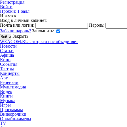
Регистрация
Войти
Пробки:
1
балл
Иркутск
Вход в личный кабинет:
Почта или логин:
Пароль:
Забыли пароль?
Запомнить:
Закрыть
WEACOM.RU - тот, кто нас объединяет
Новости
Статьи
Афиша
Кино
События
Театры
Концерты
Арт
Рецензии
Мультимедиа
Видео
Книги
Музыка
Игры
Программы
Видеоролики
Онлайн-камеры
TV