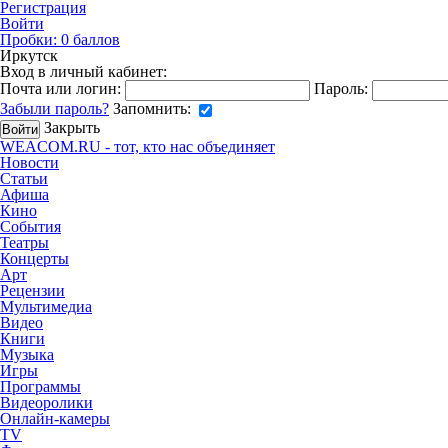
Регистрация
Войти
Пробки:
0
баллов
Иркутск
Вход в личный кабинет:
Почта или логин:
Пароль:
Забыли пароль?
Запомнить:
Закрыть
WEACOM.RU - тот, кто нас объединяет
Новости
Статьи
Афиша
Кино
События
Театры
Концерты
Арт
Рецензии
Мультимедиа
Видео
Книги
Музыка
Игры
Программы
Видеоролики
Онлайн-камеры
TV