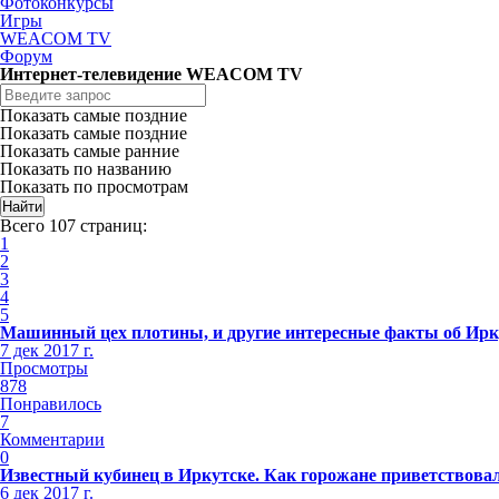
Фотоконкурсы
Игры
WEACOM TV
Форум
Интернет-телевидение WEACOM TV
Показать самые поздние
Показать самые поздние
Показать самые ранние
Показать по названию
Показать по просмотрам
Всего 107 страниц:
1
2
3
4
5
Машинный цех плотины, и другие интересные факты об Ирк
7 дек 2017 г.
Просмотры
878
Понравилось
7
Комментарии
0
Известный кубинец в Иркутске. Как горожане приветствова
6 дек 2017 г.