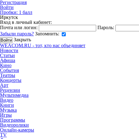
Регистрация
Войти
Пробки:
1
балл
Иркутск
Вход в личный кабинет:
Почта или логин:
Пароль:
Забыли пароль?
Запомнить:
Закрыть
WEACOM.RU - тот, кто нас объединяет
Новости
Статьи
Афиша
Кино
События
Театры
Концерты
Арт
Рецензии
Мультимедиа
Видео
Книги
Музыка
Игры
Программы
Видеоролики
Онлайн-камеры
TV