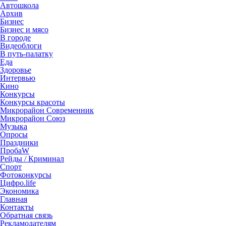
Автошкола
Архив
Бизнес
Бизнес и мясо
В городе
Видеоблоги
В путь-палатку
Еда
Здоровье
Интервью
Кино
Конкурсы
Конкурсы красоты
Микрорайон Современник
Микрорайон Союз
Музыка
Опросы
Праздники
ПробаW
Рейды / Криминал
Спорт
Фотоконкурсы
Цифро.life
Экономика
Главная
Контакты
Обратная связь
Рекламодателям