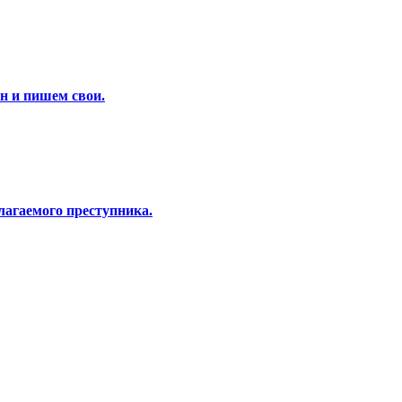
н и пишем свои.
лагаемого преступника.