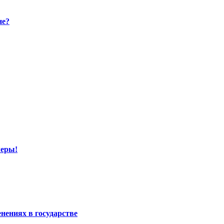
не?
леры!
нениях в государстве