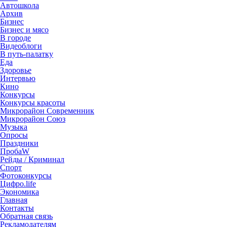
Автошкола
Архив
Бизнес
Бизнес и мясо
В городе
Видеоблоги
В путь-палатку
Еда
Здоровье
Интервью
Кино
Конкурсы
Конкурсы красоты
Микрорайон Современник
Микрорайон Союз
Музыка
Опросы
Праздники
ПробаW
Рейды / Криминал
Спорт
Фотоконкурсы
Цифро.life
Экономика
Главная
Контакты
Обратная связь
Рекламодателям