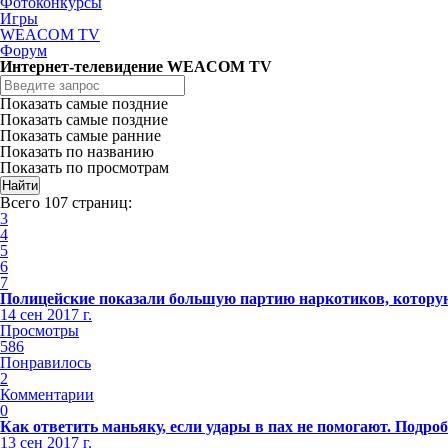
Фотоконкурсы
Игры
WEACOM TV
Форум
Интернет-телевидение WEACOM TV
Показать самые поздние
Показать самые поздние
Показать самые ранние
Показать по названию
Показать по просмотрам
Всего 107 страниц:
3
4
5
6
7
Полицейские показали большую партию наркотиков, котору
14 сен 2017 г.
Просмотры
586
Понравилось
2
Комментарии
0
Как ответить маньяку, если удары в пах не помогают. Подро
13 сен 2017 г.