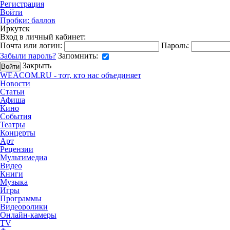
Регистрация
Войти
Пробки:
баллов
Иркутск
Вход в личный кабинет:
Почта или логин:
Пароль:
Забыли пароль?
Запомнить:
Закрыть
WEACOM.RU - тот, кто нас объединяет
Новости
Статьи
Афиша
Кино
События
Театры
Концерты
Арт
Рецензии
Мультимедиа
Видео
Книги
Музыка
Игры
Программы
Видеоролики
Онлайн-камеры
TV