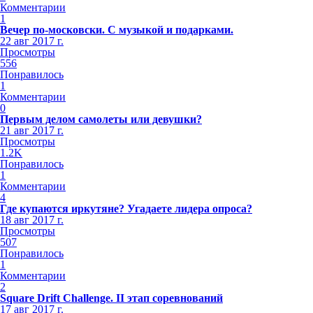
Комментарии
1
Вечер по-московски. С музыкой и подарками.
22 авг 2017 г.
Просмотры
556
Понравилось
1
Комментарии
0
Первым делом самолеты или девушки?
21 авг 2017 г.
Просмотры
1.2K
Понравилось
1
Комментарии
4
Где купаются иркутяне? Угадаете лидера опроса?
18 авг 2017 г.
Просмотры
507
Понравилось
1
Комментарии
2
Square Drift Challenge. II этап соревнований
17 авг 2017 г.