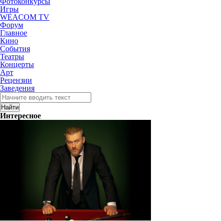
Фотоконкурсы
Игры
WEACOM TV
Форум
Главное
Кино
События
Театры
Концерты
Арт
Рецензии
Заведения
Интересное