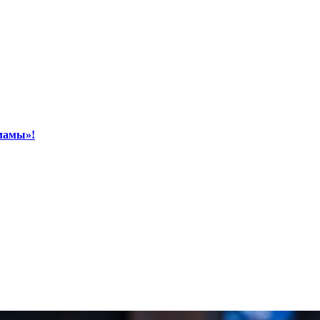
кмамы»!