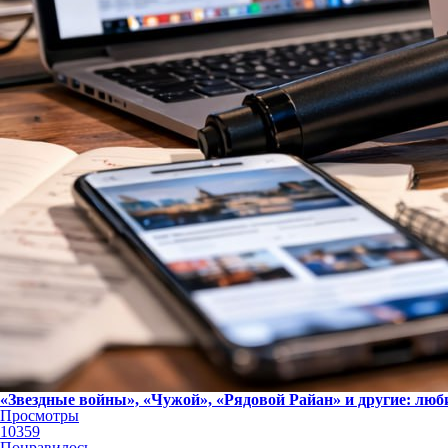
«Звездные войны», «Чужой», «Рядовой Райан» и другие: л
Просмотры
10359
Понравилось