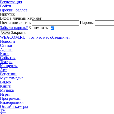
Регистрация
Войти
Пробки:
баллов
Иркутск
Вход в личный кабинет:
Почта или логин:
Пароль:
Забыли пароль?
Запомнить:
Закрыть
WEACOM.RU - тот, кто нас объединяет
Новости
Статьи
Афиша
Кино
События
Театры
Концерты
Арт
Рецензии
Мультимедиа
Видео
Книги
Музыка
Игры
Программы
Видеоролики
Онлайн-камеры
TV