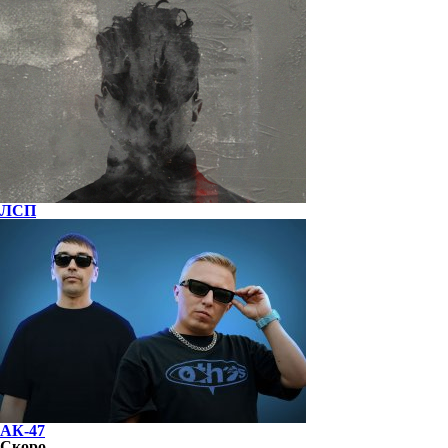
ЛСП
АК-47
Скоро