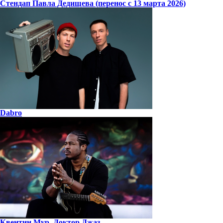
Стендап Павла Дедищева (перенос с 13 марта 2026)
Dabro
Квентин Мур. Доктор Джаз