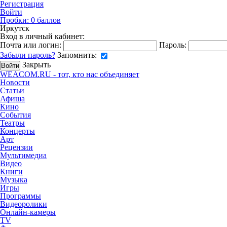
Регистрация
Войти
Пробки:
0
баллов
Иркутск
Вход в личный кабинет:
Почта или логин:
Пароль:
Забыли пароль?
Запомнить:
Закрыть
WEACOM.RU - тот, кто нас объединяет
Новости
Статьи
Афиша
Кино
События
Театры
Концерты
Арт
Рецензии
Мультимедиа
Видео
Книги
Музыка
Игры
Программы
Видеоролики
Онлайн-камеры
TV