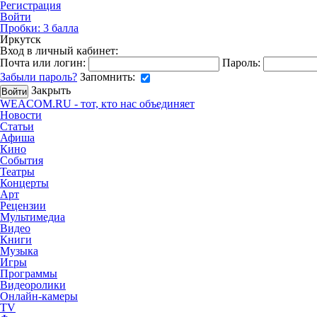
Регистрация
Войти
Пробки:
3
балла
Иркутск
Вход в личный кабинет:
Почта или логин:
Пароль:
Забыли пароль?
Запомнить:
Закрыть
WEACOM.RU - тот, кто нас объединяет
Новости
Статьи
Афиша
Кино
События
Театры
Концерты
Арт
Рецензии
Мультимедиа
Видео
Книги
Музыка
Игры
Программы
Видеоролики
Онлайн-камеры
TV