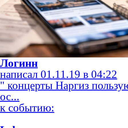
Логинн
написал 01.11.19 в 04:22
" концерты Наргиз пользу
ос...
к событию: