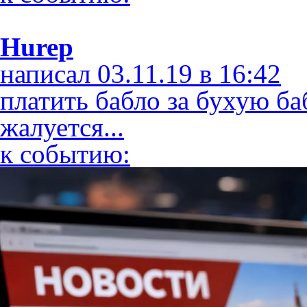
Hurep
написал 03.11.19 в 16:42
платить бабло за бухую ба
жалуется...
к событию: