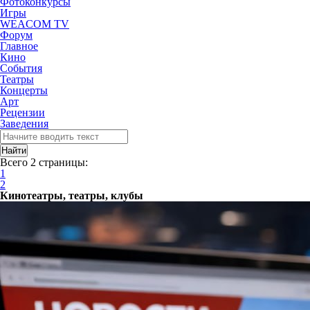
Фотоконкурсы
Игры
WEACOM TV
Форум
Главное
Кино
События
Театры
Концерты
Арт
Рецензии
Заведения
Всего 2 страницы:
1
2
Кинотеатры, театры, клубы