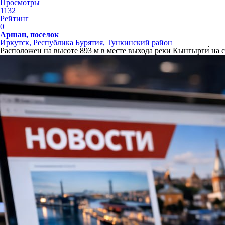
Просмотры
1132
Рейтинг
0
Аршан, поселок
Иркутск, Республика Бурятия, Тункинский район
Расположен на высоте 893 м в месте выхода реки Кынгырги́ на с