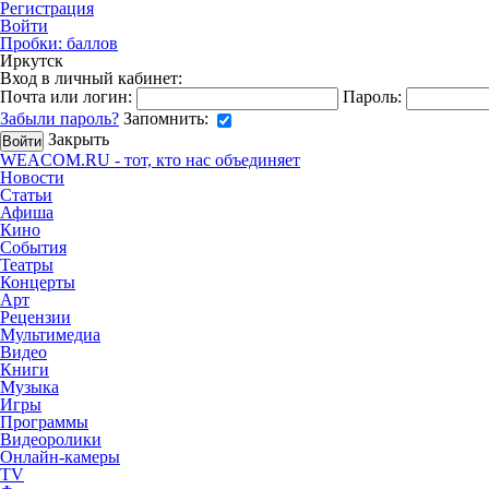
Регистрация
Войти
Пробки:
баллов
Иркутск
Вход в личный кабинет:
Почта или логин:
Пароль:
Забыли пароль?
Запомнить:
Закрыть
WEACOM.RU - тот, кто нас объединяет
Новости
Статьи
Афиша
Кино
События
Театры
Концерты
Арт
Рецензии
Мультимедиа
Видео
Книги
Музыка
Игры
Программы
Видеоролики
Онлайн-камеры
TV