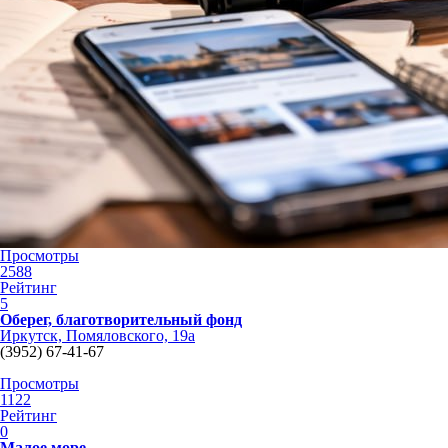
Просмотры
2588
Рейтинг
5
Оберег, благотворительный фонд
Иркутск, Помяловского, 19а
(3952) 67‑41-67
Просмотры
1122
Рейтинг
0
Малое море