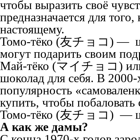
чтобы выразить своё чувс
предназначается для того,
настоящему.
Томо-тёко (友チョコ) — шо
могут подарить своим под
Май-тёко (マイチョコ) ил
шоколад для себя. В 2000-
популярность «самовален
купить, чтобы побаловать с
Томо-тёко (友チョコ) — шо
А как же дамы?
С конца 1970-х годов зар