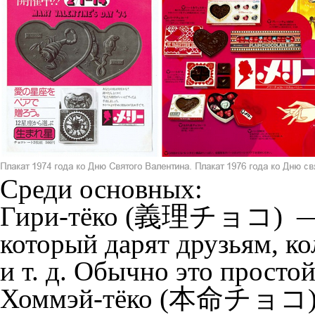
Среди основных:
Гири-тёко (義理チョコ) — «
который дарят друзьям, к
и т. д. Обычно это просто
Хоммэй-тёко (本命チョコ) —