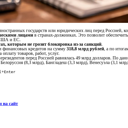
иностранных государств или юридических лиц перед Россией, ко
ческими лицами
в странах-должниках. Это позволит обеспечит
 США и ЕС.
ах, которым не грозит блокировка из-за санкций
.
 и финансовых кредитов на сумму
318,8 млрд рублей
, а по итог
оплату товаров, работ, услуг.
нерезидентов перед Россией равнялась 49 млрд долларов. По да
елоруссия (8,3 млрд), Бангладеш (3,3 млрд), Венесуэла (3,1 млрд
+
l
Enter
и на сайт