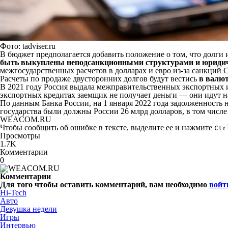
Фото: tadviser.ru
В бюджет предполагается добавить положение о том, что долги 
быть выкуплены неподсанкционными структурами и юриди
межгосударственных расчетов в долларах и евро из-за санкций
Расчеты по продаже двусторонних долгов будут вестись
в валют
В 2021 году Россия выдала межправительственных экспортных
экспортных кредитах заемщик не получает деньги — они идут на 
По данным Банка России, на 1 января 2022 года задолженность 
государства были должны России 26 млрд долларов, в том числе Б
WEACOM.RU
Чтобы сообщить об ошибке в тексте, выделите ее и нажмите
Ctr
Просмотры
1.7K
Комментарии
0
Комментарии
Для того чтобы оставить комментарий, вам необходимо
войт
Hi-Tech
Авто
Девушка недели
Игры
Интервью