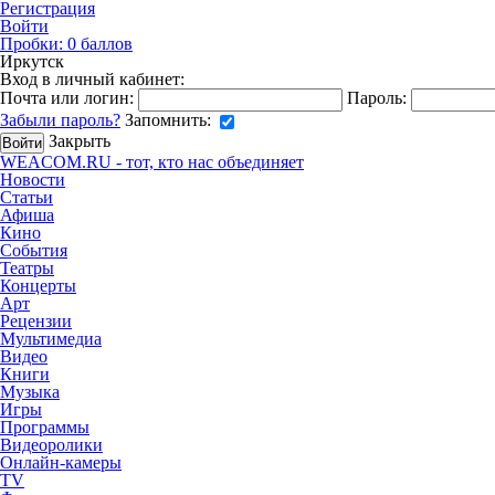
Регистрация
Войти
Пробки:
0
баллов
Иркутск
Вход в личный кабинет:
Почта или логин:
Пароль:
Забыли пароль?
Запомнить:
Закрыть
WEACOM.RU - тот, кто нас объединяет
Новости
Статьи
Афиша
Кино
События
Театры
Концерты
Арт
Рецензии
Мультимедиа
Видео
Книги
Музыка
Игры
Программы
Видеоролики
Онлайн-камеры
TV