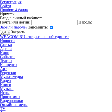
Регистрация
Войти
Пробки:
4
балла
Иркутск
Вход в личный кабинет:
Почта или логин:
Пароль:
Забыли пароль?
Запомнить:
Закрыть
WEACOM.RU - тот, кто нас объединяет
Новости
Статьи
Афиша
Кино
События
Театры
Концерты
Арт
Рецензии
Мультимедиа
Видео
Книги
Музыка
Игры
Программы
Видеоролики
Онлайн-камеры
TV