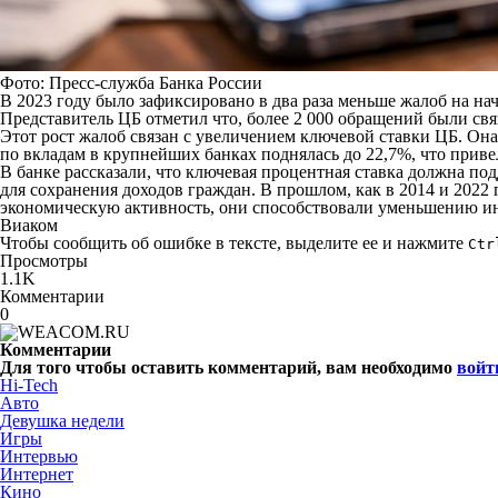
Фото: Пресс-служба Банка России
В 2023 году было зафиксировано в два раза меньше жалоб на на
Представитель ЦБ отметил что, более 2 000 обращений были св
Этот рост жалоб связан с увеличением ключевой ставки ЦБ. Она 
по вкладам в крупнейших банках поднялась до 22,7%, что прив
В банке рассказали, что ключевая процентная ставка должна п
для сохранения доходов граждан. В прошлом, как в 2014 и 202
экономическую активность, они способствовали уменьшению инф
Виаком
Чтобы сообщить об ошибке в тексте, выделите ее и нажмите
Ctr
Просмотры
1.1K
Комментарии
0
Комментарии
Для того чтобы оставить комментарий, вам необходимо
войт
Hi-Tech
Авто
Девушка недели
Игры
Интервью
Интернет
Кино