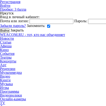
Регистрация
Войти
Пробки:
3
балла
Иркутск
Вход в личный кабинет:
Почта или логин:
Пароль:
Забыли пароль?
Запомнить:
Закрыть
WEACOM.RU - тот, кто нас объединяет
Новости
Статьи
Афиша
Кино
События
Театры
Концерты
Арт
Рецензии
Мультимедиа
Видео
Книги
Музыка
Игры
Программы
Видеоролики
Онлайн-камеры
TV