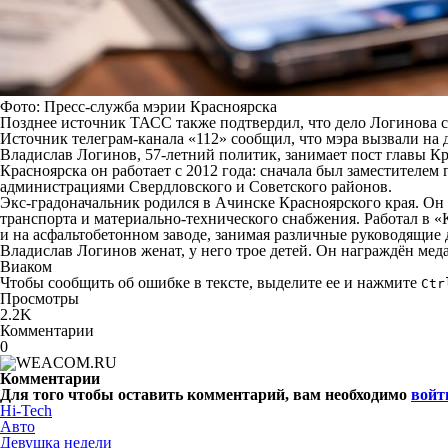
Фото: Пресс-служба мэрии Красноярска
Позднее источник ТАСС также подтвердил, что дело Логинова с
Источник телеграм-канала «112» сообщил, что мэра вызвали на 
Владислав Логинов, 57-летний политик, занимает пост главы Кра
Красноярска он работает с 2012 года: сначала был заместителем
администрациями Свердловского и Советского районов.
Экс-градоначальник родился в Ачинске Красноярского края. Он 
транспорта и материально-технического снабжения. Работал в
и на асфальтобетонном заводе, занимая различные руководящие
Владислав Логинов женат, у него трое детей. Он награждён меда
Виаком
Чтобы сообщить об ошибке в тексте, выделите ее и нажмите
Ctr
Просмотры
2.2K
Комментарии
0
Комментарии
Для того чтобы оставить комментарий, вам необходимо
войт
Hi-Tech
Авто
Девушка недели