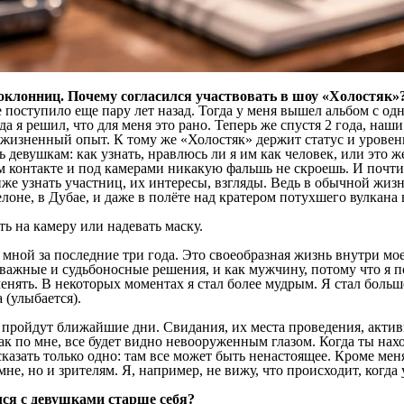
клонниц. Почему согласился участвовать в шоу «Холостяк»?
поступило еще пару лет назад. Тогда у меня вышел альбом с о
а я решил, что для меня это рано. Теперь же спустя 2 года, наши
о жизненный опыт. К тому же «Холостяк» держит статус и уровен
ть девушкам: как узнать, нравлюсь ли я им как человек, или это
м контакте и под камерами никакую фальшь не скроешь. И почти
иже узнать участниц, их интересы, взгляды. Ведь в обычной жиз
елоне, в Дубае, и даже в полёте над кратером потухшего вулкана
ь на камеру или надевать маску.
 мной за последние три года. Это своеобразная жизнь внутри мо
 важные и судьбоносные решения, и как мужчину, потому что я п
менять. В некоторых моментах я стал более мудрым. Я стал больш
 (улыбается).
ройдут ближайшие дни. Свидания, их места проведения, активно
ак по мне, все будет видно невооруженным глазом. Когда ты нахо
казать только одно: там все может быть ненастоящее. Кроме мен
мне, но и зрителям. Я, например, не вижу, что происходит, когда
лся с девушками старше себя?