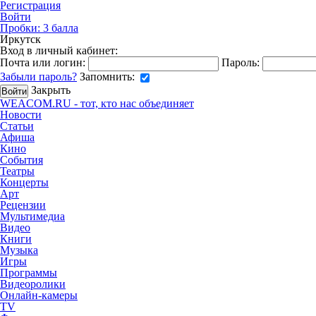
Регистрация
Войти
Пробки:
3
балла
Иркутск
Вход в личный кабинет:
Почта или логин:
Пароль:
Забыли пароль?
Запомнить:
Закрыть
WEACOM.RU - тот, кто нас объединяет
Новости
Статьи
Афиша
Кино
События
Театры
Концерты
Арт
Рецензии
Мультимедиа
Видео
Книги
Музыка
Игры
Программы
Видеоролики
Онлайн-камеры
TV