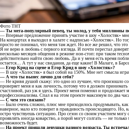
Фото ТНТ
— Ты мега-популярный певец, ты молод, у тебя миллионы по
— Впервые предложение принять участие в шоу «Холостяк» мне 
На концертах я выходил в халате с надписью «Холостяк». Но тогд
просто не понимал, что меня там ждет. Но все же решил, что эт
Я не верю в любовь с первого взгляда. И почти перестал доверя
несколько месяцев общения в режиме нон-стоп: при таком тесно
действительно найти свою любовь. Да и у меня есть время побл
остается… А тут у нас свидания, да еще какие! В Малаге, в Барс
— Егор Крид на сцене и Егор Крид в шоу «Холостяк»?
— В шоу «Холостяк» я был собой на 150%. Мне нет смысла играт
— А что ты вынес лично для себя?
— Не кривя душой скажу: это одно из лучшее, что произошло со
проверяет меня и как личность, потому что я должен принимать
счастливой, раз уж я здесь. Проект меня поменял и продолжает 
профессионализма. Спал я на этом проекте максимум по два часа
— С чем это связано?
— Было очень сложно, плюс мне приходилось продумывать, как п
наверное, мало кто поверит в правдивость происходящего. Но, к
остро чувствуешь ситуацию. Про сезон со своим участием могу с
проявлять иногда коварство, а порой могут солгать — не только 
возможность будет.
— На проект пришли девушки разного возраста. Ты встреча