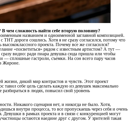
 В чем сложность найти себе вторую половину?
дноименным названием и одноименной заглавной композицией.
 с ТНТ дороги сошлись. Хотя я не сразу согласился, потому что
ь высококлассного проекта. Почему все же согласился?
 желание «посветиться» рядом с известным артистом? А тут —
 сразу видно: ради пиара девушка сюда пришла или чтобы
ни — сплошные гастроли, съемки. На сон всего пару часов
 в Жироне.
ей жизни, дикий мир контрастов и чувств. Этот проект
ос тавил себе цель сделать каждую из девушек максимально
е разбираться в людях, повысил свой уровень
сти. Никакого сценария нет, и никогда не было. Хотя,
дишься внутри процесса, то все пропускаешь через себя и очень
я. Девушки в рамках проекта и в связи с конкуренцией могут
 участницы остаются наедине друг с другом. У зрителей такая