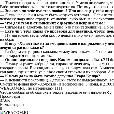
— Тяжело говорить о своих достоинствах. У меня получается, ч
Работоспособность — это тоже недостаток. Потому что я очень с
— Знакомо ли тебе чувство любовь? Или оно еще у тебя впе
— Я слышал о ней и может быть когда-то встречал… Если честно,
человеку надо либо страдать от любви, либо быть в ней счастл
— Что для тебя в отношениях с девушкой неприемлемо?
— Сигареты и алкоголь. Мне важно, как пахнет женщина. Но б
— Есть ли у тебя какая-то проверка для девушки, чтобы по
— Ну, наверное, вести себя как-то непривычно мне и посмотреть,
на образ.
— В шоу «Холостяк» из-за эмоционального напряжения у деву
девушка расплакалась?
— Разберем ситуацию: скандалы между девчонками я бы посмотре
и постарается скандал замять.
— Опиши идеальное свидание. Каким оно должно быть? И был
— Я сижу за рулем кабриолета, справа от меня девушка и мы прос
говорят о своем. Все свидания в шоу я придумывал сам. А мно
свидание, где я взглянул в глаза своим страхам и их поборол. А
— К чему должна быть готова девушка Егора Крида?
— К ненависти поклонниц. Девушки этого не выдерживают. Пото
Смотрите финал шоу «Холостяк» в воскресенье, 3 июня, в 21:00 
WEACOM.RU, по материалам ТНТ
Чтобы сообщить об ошибке в тексте, выделите ее и нажмите
Ctr
Просмотры
37.6K
Комментарии
0