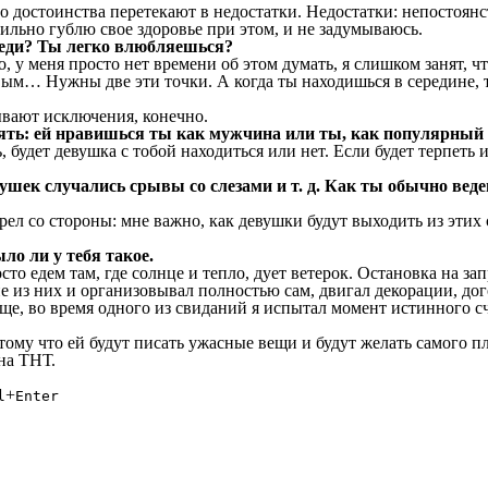
то достоинства перетекают в недостатки. Недостатки: непостоян
ильно гублю свое здоровье при этом, и не задумываюсь.
реди? Ты легко влюбляешься?
 у меня просто нет времени об этом думать, я слишком занят, чт
ивым… Нужны две эти точки. А когда ты находишься в середине, 
ывают исключения, конечно.
нять: ей нравишься ты как мужчина или ты, как популярный
 будет девушка с тобой находиться или нет. Если будет терпеть 
шек случались срывы со слезами и т. д. Как ты обычно веде
л со стороны: мне важно, как девушки будут выходить из этих 
о ли у тебя такое.
то едем там, где солнце и тепло, дует ветерок. Остановка на за
гие из них и организовывал полностью сам, двигал декорации, 
 еще, во время одного из свиданий я испытал момент истинного сч
му что ей будут писать ужасные вещи и будут желать самого пл
на ТНТ.
+
l
Enter