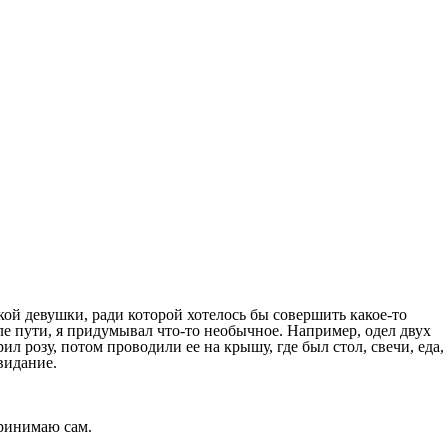
кой девушки, ради которой хотелось бы совершить какое-то
чале пути, я придумывал что-то необычное. Например, одел двух
л розу, потом проводили ее на крышу, где был стол, свечи, еда,
видание.
принимаю сам.