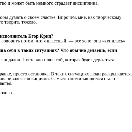
ство и может быть немного страдает дисциплина.
обы думать о своем счастье. Впрочем, мне, как творческому
то творить тяжело.
 исполнитель Егор Крид?
и говорить потом, что я классный, — все ясно, она «купилась»
шь себя в таких ситуациях? Что обычно делаешь, если
скандалов. Поставлю плюс той, которая будет держаться
правке, просто остановка. В таких ситуациях люди раскрываются,
договаривался с локациями. Самым запоминающимся стало
астья.
охого.