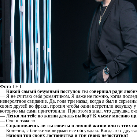
Фото ТНТ
— Какой самый безумный поступок ты совершал ради люби
— Я не считаю себя романтиком. Я даже не помню, когда последн
невероятное свидание. Да, года три назад, когда я был в серьез
своих друзей во фраки, просил чтобы один встретили девушку у п
которую мы сами приготовили. При этом я знал, что девушка оч
— Легко ли тебе по жизни делать выбор? К чьему мнению п
— Очень тяжело.
— Спрашиваешь ли ты советы о личной жизни или в этих во
— Конечно, с близкими людьми все обсуждаю. Когда-то с друзь
— Назови три своих достоинства и три своих недостатка?