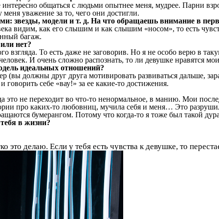
интересно общаться с людьми опытнее меня, мудрее. Парни взро
меня уважение за то, чего они достигли.
 звезды, модели и т. д. На что обращаешь внимание в перв
ека видим, как его слышим и как слышим «носом», то есть чувст
енный багаж.
или нет?
ого взгляда. То есть даже не заговорив. Но я не особо верю в т
ловек. И очень сложно распознать, то ли девушке нравятся мои 
модель идеальных отношений?
р (вы должны друг друга мотивировать развиваться дальше, зар
и говорить себе «вау!» за ее какие-то достижения.
да это не переходит во что-то ненормальное, в манию. Мои пос
ории про каких-то любовниц, мучила себя и меня… Это разрушил
ращаются бумерангом. Потому что когда-то я тоже был такой дура
 тебя в жизни?
ко это делаю. Если у тебя есть чувства к девушке, то перест