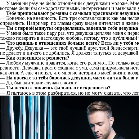
— У меня ни разу не было отношений с девушками моложе. Мне 
которые были бы самодостаточными, интересными и вызывали у 
— Тебе приписывают романы с самыми красивыми девушками:
— Конечно, на внешность. Есть три составляющие: как мы челов
определить. Например, по глазам сразу виден интеллект и жизн
— Ты с первой минуты определяешь, зацепила тебя девушка 
— У меня было такое пару раз, что девушка цепляла меня с перв
тяжело поверить в настоящую любовь, потому что я публичный че
— Что ценишь в отношениях больше всего? Есть ли у тебя 
— Дружбу. Девушка — это твой лучший друг, твой бизнес-партне
не делают и ничего не добились. Я должен тянуться за девушкой 
— Как относишся к ревности?
— Любому мужчине нравится, когда его ревнуют. Но только ког
ревности. Девушка просто сходила с ума, сама придумывала ист
как огня. А еще я понял, что многие истории в моей жизни возв
— На проекте за тебя боролись девушки, часто ли так было у
— Да, бывали такие случаи в жизни.
— Ты легко отличаешь фальшь от искренности?
— Я пытаюсь в этом разбираться, но не могу сказать, что лег