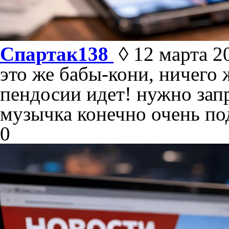
Спартак138
◊ 12 марта 20
это же бабы-кони, ничего 
пендосии идет! нужно зап
музычка конечно очень п
0