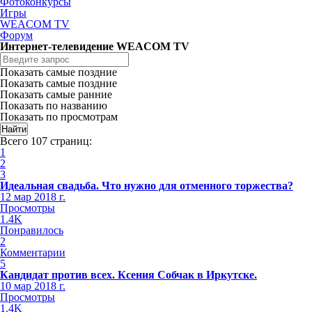
Фотоконкурсы
Игры
WEACOM TV
Форум
Интернет-телевидение WEACOM TV
Показать самые поздние
Показать самые поздние
Показать самые ранние
Показать по названию
Показать по просмотрам
Всего 107 страниц:
1
2
3
Идеальная свадьба. Что нужно для отменного торжества?
12 мар 2018 г.
Просмотры
1.4K
Понравилось
2
Комментарии
5
Кандидат против всех. Ксения Собчак в Иркутске.
10 мар 2018 г.
Просмотры
1.4K