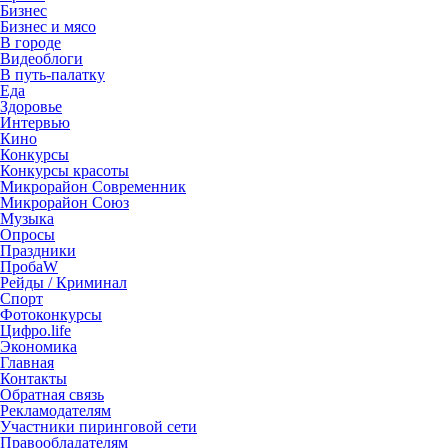
Бизнес
Бизнес и мясо
В городе
Видеоблоги
В путь-палатку
Еда
Здоровье
Интервью
Кино
Конкурсы
Конкурсы красоты
Микрорайон Современник
Микрорайон Союз
Музыка
Опросы
Праздники
ПробаW
Рейды / Криминал
Спорт
Фотоконкурсы
Цифро.life
Экономика
Главная
Контакты
Обратная связь
Рекламодателям
Участники пиринговой сети
Правообладателям