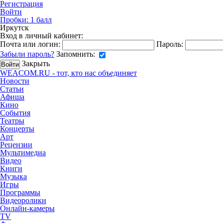
Регистрация
Войти
Пробки:
1
балл
Иркутск
Вход в личный кабинет:
Почта или логин:
Пароль:
Забыли пароль?
Запомнить:
Закрыть
WEACOM.RU - тот, кто нас объединяет
Новости
Статьи
Афиша
Кино
События
Театры
Концерты
Арт
Рецензии
Мультимедиа
Видео
Книги
Музыка
Игры
Программы
Видеоролики
Онлайн-камеры
TV