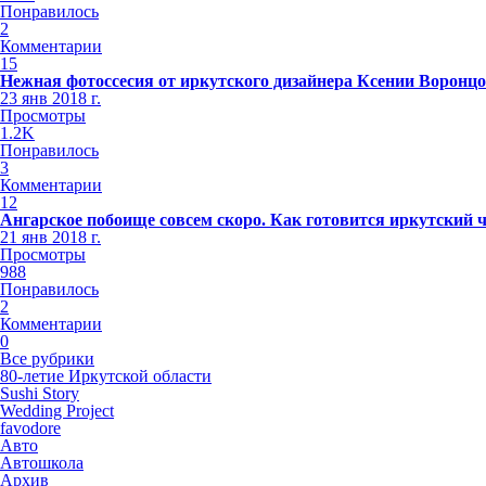
Понравилось
2
Комментарии
15
Нежная фотоссесия от иркутского дизайнера Ксении Воронц
23 янв 2018 г.
Просмотры
1.2K
Понравилось
3
Комментарии
12
Ангарское побоище совсем скоро. Как готовится иркутский 
21 янв 2018 г.
Просмотры
988
Понравилось
2
Комментарии
0
Все рубрики
80-летие Иркутской области
Sushi Story
Wedding Project
favodore
Авто
Автошкола
Архив