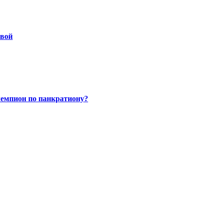
овой
чемпион по панкратиону?