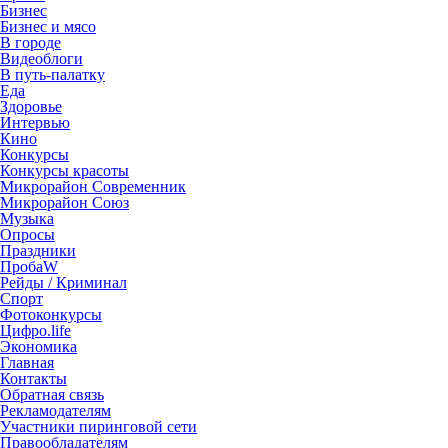
Бизнес
Бизнес и мясо
В городе
Видеоблоги
В путь-палатку
Еда
Здоровье
Интервью
Кино
Конкурсы
Конкурсы красоты
Микрорайон Современник
Микрорайон Союз
Музыка
Опросы
Праздники
ПробаW
Рейды / Криминал
Спорт
Фотоконкурсы
Цифро.life
Экономика
Главная
Контакты
Обратная связь
Рекламодателям
Участники пиринговой сети
Правообладателям