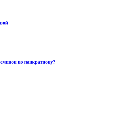
овой
чемпион по панкратиону?