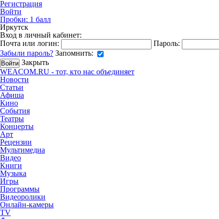
Регистрация
Войти
Пробки:
1
балл
Иркутск
Вход в личный кабинет:
Почта или логин:
Пароль:
Забыли пароль?
Запомнить:
Закрыть
WEACOM.RU - тот, кто нас объединяет
Новости
Статьи
Афиша
Кино
События
Театры
Концерты
Арт
Рецензии
Мультимедиа
Видео
Книги
Музыка
Игры
Программы
Видеоролики
Онлайн-камеры
TV