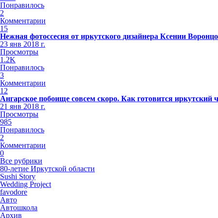
Понравилось
2
Комментарии
15
Нежная фотоссесия от иркутского дизайнера Ксении Воронц
23 янв 2018 г.
Просмотры
1.2K
Понравилось
3
Комментарии
12
Ангарское побоище совсем скоро. Как готовится иркутский 
21 янв 2018 г.
Просмотры
985
Понравилось
2
Комментарии
0
Все рубрики
80-летие Иркутской области
Sushi Story
Wedding Project
favodore
Авто
Автошкола
Архив