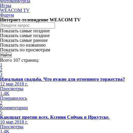
Фотоконкурсы
Игры
WEACOM TV
Форум
Интернет-телевидение WEACOM TV
Показать самые поздние
Показать самые поздние
Показать самые ранние
Показать по названию
Показать по просмотрам
Всего 107 страниц:
1
2
3
Идеальная свадьба. Что нужно для отменного торжества?
12 мар 2018 г.
Просмотры
1.4K
Понравилось
2
Комментарии
5
Кандидат против всех. Ксения Собчак в Иркутске.
10 мар 2018 г.
Просмотры
1.4K