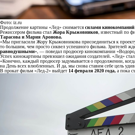
Фото: iz.ru
Продолжение картины «Лед» снимается
силами кинокомпаний «
Режиссером фильма стал
Жора Крыжовников
, известный по ф
Тарасова и Мария Аронова.
«Мы пригласили Жору Крыжовникова присоединиться к проекту «
то большим, чем просто сиквел успешного фильма. Зрителей жде
равнодушными
», — поведал продюсер кинокомпании «Водоро
Успех кинокартины превзошел ожидания создателей. «Лед» ста
«Конечно, каждый продюсер задумывается о продолжении, когд
на День всех влюбленных. И да, мы снова ставим себе цель удив
В прокат фильм «Лед-2» выйдет
14 февраля 2020 года,
а пока 