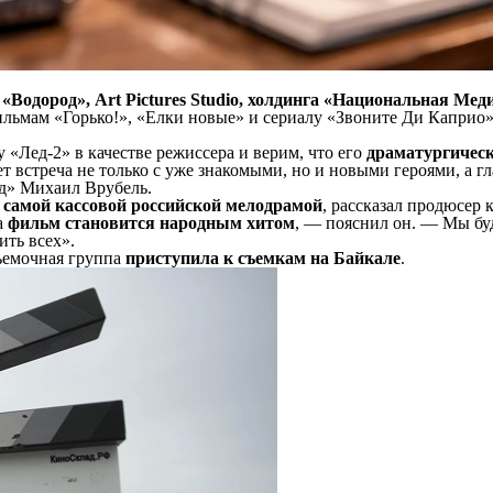
Водород», Art Pictures Studio, холдинга «Национальная Меди
ильмам «Горько!», «Елки новые» и сериалу «Звоните Ди Каприо
Лед-2» в качестве режиссера и верим, что его
драматургическ
т встреча не только с уже знакомыми, но и новыми героями, а 
д» Михаил Врубель.
л
самой кассовой российской мелодрамой
, рассказал продюсер 
а
фильм становится народным хитом
, — пояснил он. — Мы бу
ить всех».
съемочная группа
приступила к съемкам на Байкале
.