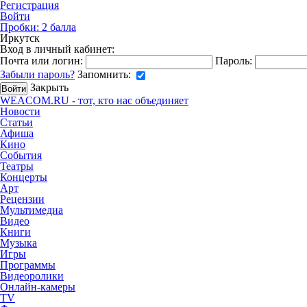
Регистрация
Войти
Пробки:
2
балла
Иркутск
Вход в личный кабинет:
Почта или логин:
Пароль:
Забыли пароль?
Запомнить:
Закрыть
WEACOM.RU - тот, кто нас объединяет
Новости
Статьи
Афиша
Кино
События
Театры
Концерты
Арт
Рецензии
Мультимедиа
Видео
Книги
Музыка
Игры
Программы
Видеоролики
Онлайн-камеры
TV