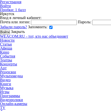
Регистрация
Войти
Пробки:
1
балл
Иркутск
Вход в личный кабинет:
Почта или логин:
Пароль:
Забыли пароль?
Запомнить:
Закрыть
WEACOM.RU - тот, кто нас объединяет
Новости
Статьи
Афиша
Кино
События
Театры
Концерты
Арт
Рецензии
Мультимедиа
Видео
Книги
Музыка
Игры
Программы
Видеоролики
Онлайн-камеры
TV