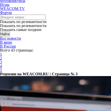
Фотоконкурсы
Игры
WEACOM TV
Форум
Показать по релевантности
Показать по релевантности
Показать самые поздние
Все новости
В мире
В России
Всего 43 страницы:
1
2
3
4
5
Рецензии на WEACOM.RU | Страница № 3