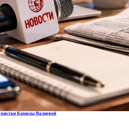
игуристки Камилы Валиевой