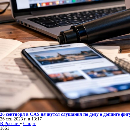
26 сентября в CAS начнутся слушания по делу о допинге ф
26 сен 2023 г. в 13:17
В России
»
Спорт
1861