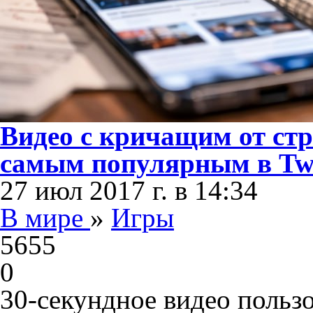
Видео с кричащим от стр
самым популярным в Tw
27 июл 2017 г. в 14:34
В мире
»
Игры
5655
0
30-секундное видео пользов