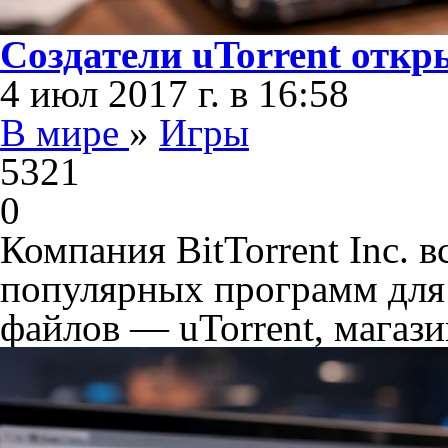
Создатели uTorrent откр
4 июл 2017 г. в 16:58
В мире
»
Игры
5321
0
Компания BitTorrent Inc. 
популярных программ для
файлов — uTorrent, магази