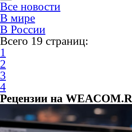
Все новости
В мире
В России
Всего 19 страниц:
1
2
3
4
Рецензии на WEACOM.RU