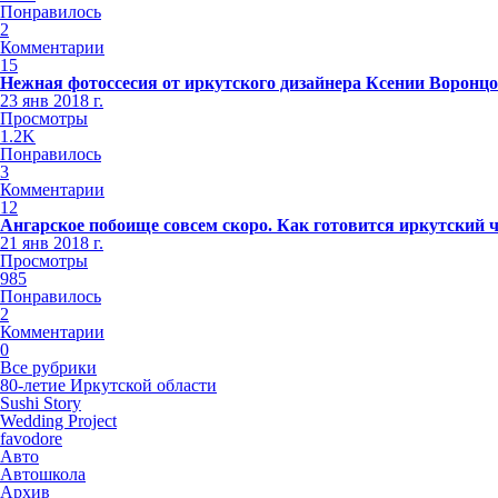
Понравилось
2
Комментарии
15
Нежная фотоссесия от иркутского дизайнера Ксении Воронц
23 янв 2018 г.
Просмотры
1.2K
Понравилось
3
Комментарии
12
Ангарское побоище совсем скоро. Как готовится иркутский 
21 янв 2018 г.
Просмотры
985
Понравилось
2
Комментарии
0
Все рубрики
80-летие Иркутской области
Sushi Story
Wedding Project
favodore
Авто
Автошкола
Архив