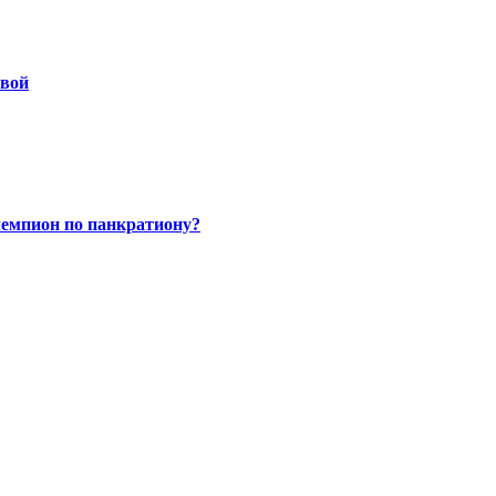
овой
чемпион по панкратиону?