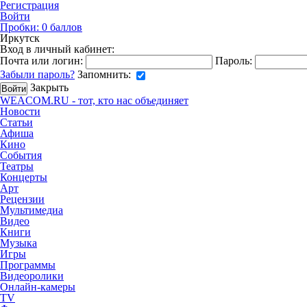
Регистрация
Войти
Пробки:
0
баллов
Иркутск
Вход в личный кабинет:
Почта или логин:
Пароль:
Забыли пароль?
Запомнить:
Закрыть
WEACOM.RU - тот, кто нас объединяет
Новости
Статьи
Афиша
Кино
События
Театры
Концерты
Арт
Рецензии
Мультимедиа
Видео
Книги
Музыка
Игры
Программы
Видеоролики
Онлайн-камеры
TV