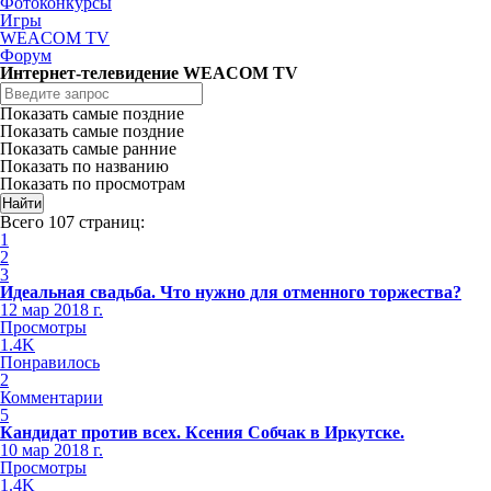
Фотоконкурсы
Игры
WEACOM TV
Форум
Интернет-телевидение WEACOM TV
Показать самые поздние
Показать самые поздние
Показать самые ранние
Показать по названию
Показать по просмотрам
Всего 107 страниц:
1
2
3
Идеальная свадьба. Что нужно для отменного торжества?
12 мар 2018 г.
Просмотры
1.4K
Понравилось
2
Комментарии
5
Кандидат против всех. Ксения Собчак в Иркутске.
10 мар 2018 г.
Просмотры
1.4K