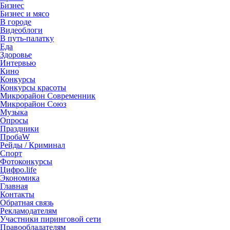
Бизнес
Бизнес и мясо
В городе
Видеоблоги
В путь-палатку
Еда
Здоровье
Интервью
Кино
Конкурсы
Конкурсы красоты
Микрорайон Современник
Микрорайон Союз
Музыка
Опросы
Праздники
ПробаW
Рейды / Криминал
Спорт
Фотоконкурсы
Цифро.life
Экономика
Главная
Контакты
Обратная связь
Рекламодателям
Участники пиринговой сети
Правообладателям