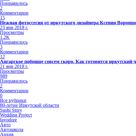
Понравилось
2
Комментарии
15
Нежная фотоссесия от иркутского дизайнера Ксении Воронц
23 янв 2018 г.
Просмотры
1.2K
Понравилось
3
Комментарии
12
Ангарское побоище совсем скоро. Как готовится иркутский 
21 янв 2018 г.
Просмотры
989
Понравилось
2
Комментарии
0
Все рубрики
80-летие Иркутской области
Sushi Story
Wedding Project
favodore
Авто
Автошкола
Архив