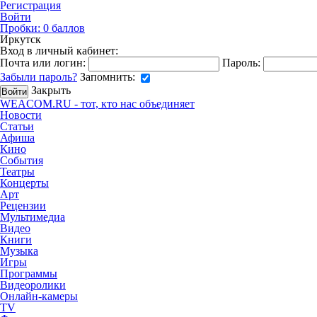
Регистрация
Войти
Пробки:
0
баллов
Иркутск
Вход в личный кабинет:
Почта или логин:
Пароль:
Забыли пароль?
Запомнить:
Закрыть
WEACOM.RU - тот, кто нас объединяет
Новости
Статьи
Афиша
Кино
События
Театры
Концерты
Арт
Рецензии
Мультимедиа
Видео
Книги
Музыка
Игры
Программы
Видеоролики
Онлайн-камеры
TV