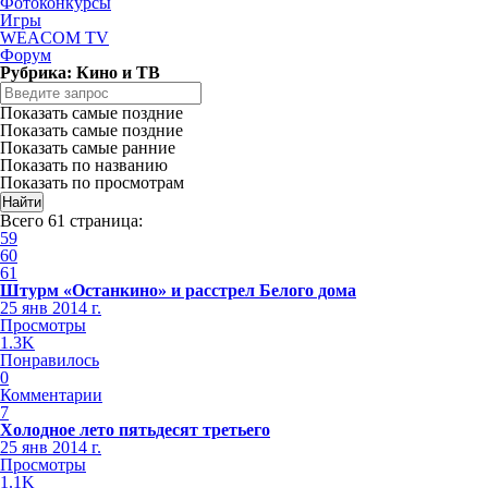
Фотоконкурсы
Игры
WEACOM TV
Форум
Рубрика: Кино и ТВ
Показать самые поздние
Показать самые поздние
Показать самые ранние
Показать по названию
Показать по просмотрам
Всего 61 страница:
59
60
61
Штурм «Останкино» и расстрел Белого дома
25 янв 2014 г.
Просмотры
1.3K
Понравилось
0
Комментарии
7
Холодное лето пятьдесят третьего
25 янв 2014 г.
Просмотры
1.1K