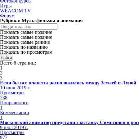
Фотоконкурсы
Игры
WEACOM TV
Форум
Рубрика: Мультфильмы и анимация
Показать самые поздние
Показать самые поздние
Показать самые ранние
Показать по названию
Показать по просмотрам
Всего 6 страниц:
1
2
3
Если бы все планеты расположились между Землей и Луной
10 июл 2019 г.
Просмотры
738
Понравилось
1
Комментарии
1
Московский аниматор представил заставку Симпсонов в рос
9 июл 2019 г.
Просмотры
977