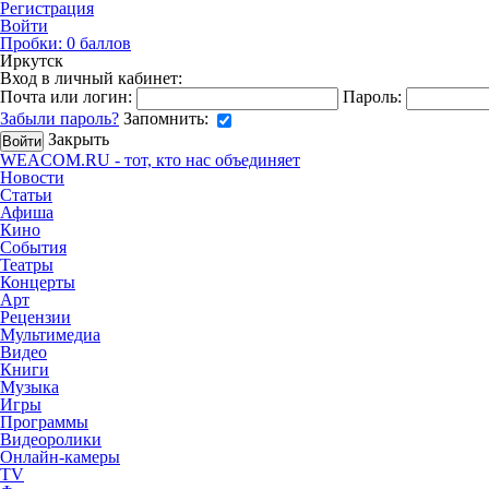
Регистрация
Войти
Пробки:
0
баллов
Иркутск
Вход в личный кабинет:
Почта или логин:
Пароль:
Забыли пароль?
Запомнить:
Закрыть
WEACOM.RU - тот, кто нас объединяет
Новости
Статьи
Афиша
Кино
События
Театры
Концерты
Арт
Рецензии
Мультимедиа
Видео
Книги
Музыка
Игры
Программы
Видеоролики
Онлайн-камеры
TV