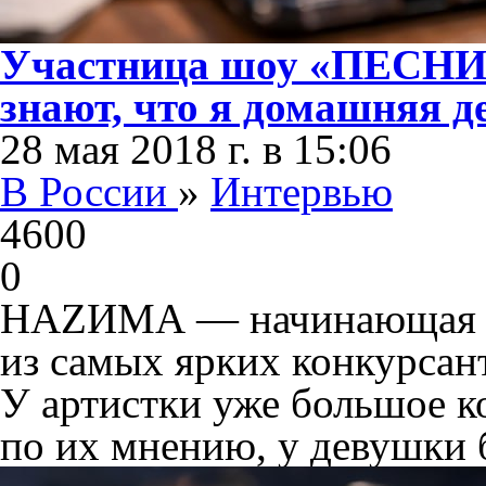
Участница шоу «ПЕСНИ
знают, что я домашняя д
28 мая 2018 г. в 15:06
В России
»
Интервью
4600
0
НАZИМА — начинающая пе
из самых ярких конкурса
У артистки уже большое к
по их мнению, у девушки 