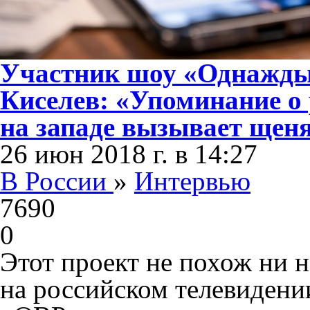
Участник шоу «Однажды
Киселев: «Упоминание о
на западе вызывает щен
26 июн 2018 г. в 14:27
В России
»
Интервью
7690
0
Этот проект не похож ни 
на российском телевидени