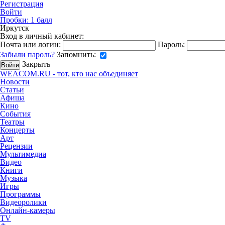
Регистрация
Войти
Пробки:
1
балл
Иркутск
Вход в личный кабинет:
Почта или логин:
Пароль:
Забыли пароль?
Запомнить:
Закрыть
WEACOM.RU - тот, кто нас объединяет
Новости
Статьи
Афиша
Кино
События
Театры
Концерты
Арт
Рецензии
Мультимедиа
Видео
Книги
Музыка
Игры
Программы
Видеоролики
Онлайн-камеры
TV