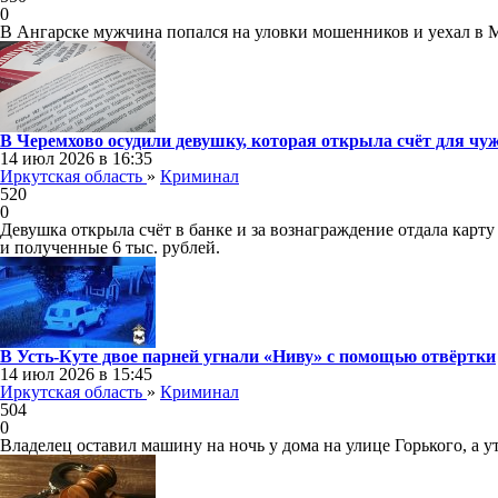
0
В Ангарске мужчина попался на уловки мошенников и уехал в М
В Черемхово осудили девушку, которая открыла счёт для чу
14 июл 2026 в 16:35
Иркутская область
»
Криминал
520
0
Девушка открыла счёт в банке и за вознаграждение отдала карту
и полученные 6 тыс. рублей.
В Усть‑Куте двое парней угнали «Ниву» с помощью отвёртки
14 июл 2026 в 15:45
Иркутская область
»
Криминал
504
0
Владелец оставил машину на ночь у дома на улице Горького, а у