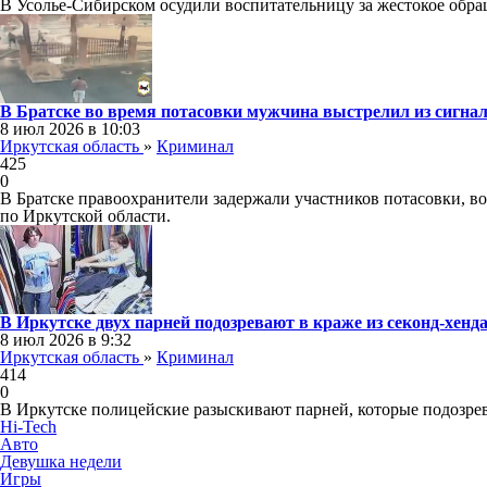
В Усолье-Сибирском осудили воспитательницу за жестокое обращ
В Братске во время потасовки мужчина выстрелил из сигнал
8 июл 2026 в 10:03
Иркутская область
»
Криминал
425
0
В Братске правоохранители задержали участников потасовки, во
по Иркутской области.
В Иркутске двух парней подозревают в краже из секонд-хенд
8 июл 2026 в 9:32
Иркутская область
»
Криминал
414
0
В Иркутске полицейские разыскивают парней, которые подозрев
Hi-Tech
Авто
Девушка недели
Игры