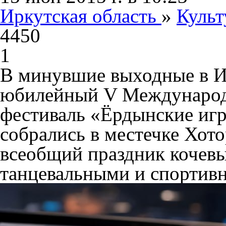
Иркутская область
»
Культ
4450
1
В минувшие выходные в И
юбилейный V Международ
фестиваль «Ёрдынские игр
собрались в местечке Хот
всеобщий праздник кочевы
танцевальными и спортив