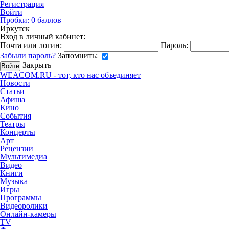
Регистрация
Войти
Пробки:
0
баллов
Иркутск
Вход в личный кабинет:
Почта или логин:
Пароль:
Забыли пароль?
Запомнить:
Закрыть
WEACOM.RU - тот, кто нас объединяет
Новости
Статьи
Афиша
Кино
События
Театры
Концерты
Арт
Рецензии
Мультимедиа
Видео
Книги
Музыка
Игры
Программы
Видеоролики
Онлайн-камеры
TV