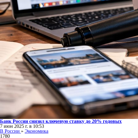
Банк России снизил ключевую ставку до 20% годовых
7 июн 2025 г. в 10:53
В России
»
Экономика
1780