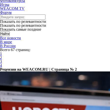
Фотоконкурсы
Игры
WEACOM TV
Форум
Показать по релевантности
Показать по релевантности
Показать самые поздние
Все новости
В мире
В России
Всего 67 страниц:
1
2
3
4
Рецензии на WEACOM.RU | Страница № 2