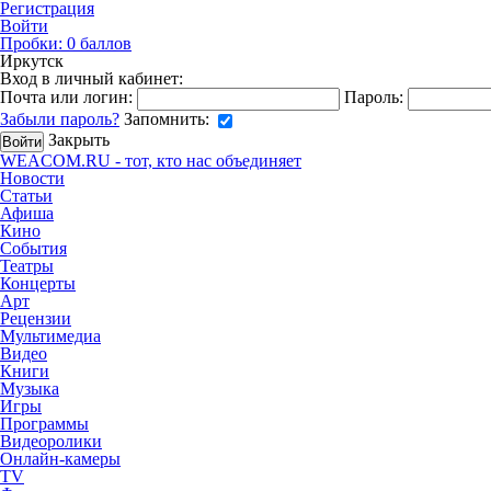
Регистрация
Войти
Пробки:
0
баллов
Иркутск
Вход в личный кабинет:
Почта или логин:
Пароль:
Забыли пароль?
Запомнить:
Закрыть
WEACOM.RU - тот, кто нас объединяет
Новости
Статьи
Афиша
Кино
События
Театры
Концерты
Арт
Рецензии
Мультимедиа
Видео
Книги
Музыка
Игры
Программы
Видеоролики
Онлайн-камеры
TV