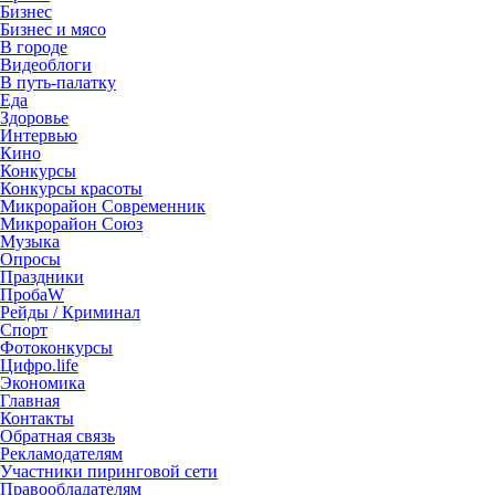
Бизнес
Бизнес и мясо
В городе
Видеоблоги
В путь-палатку
Еда
Здоровье
Интервью
Кино
Конкурсы
Конкурсы красоты
Микрорайон Современник
Микрорайон Союз
Музыка
Опросы
Праздники
ПробаW
Рейды / Криминал
Спорт
Фотоконкурсы
Цифро.life
Экономика
Главная
Контакты
Обратная связь
Рекламодателям
Участники пиринговой сети
Правообладателям