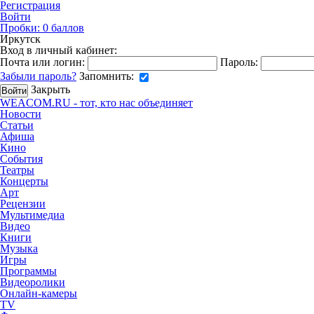
Регистрация
Войти
Пробки:
0
баллов
Иркутск
Вход в личный кабинет:
Почта или логин:
Пароль:
Забыли пароль?
Запомнить:
Закрыть
WEACOM.RU - тот, кто нас объединяет
Новости
Статьи
Афиша
Кино
События
Театры
Концерты
Арт
Рецензии
Мультимедиа
Видео
Книги
Музыка
Игры
Программы
Видеоролики
Онлайн-камеры
TV