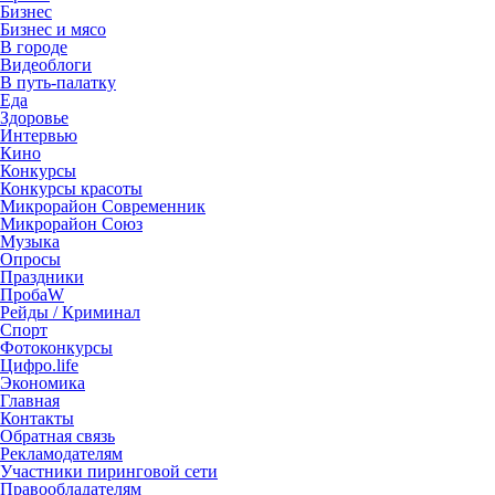
Бизнес
Бизнес и мясо
В городе
Видеоблоги
В путь-палатку
Еда
Здоровье
Интервью
Кино
Конкурсы
Конкурсы красоты
Микрорайон Современник
Микрорайон Союз
Музыка
Опросы
Праздники
ПробаW
Рейды / Криминал
Спорт
Фотоконкурсы
Цифро.life
Экономика
Главная
Контакты
Обратная связь
Рекламодателям
Участники пиринговой сети
Правообладателям