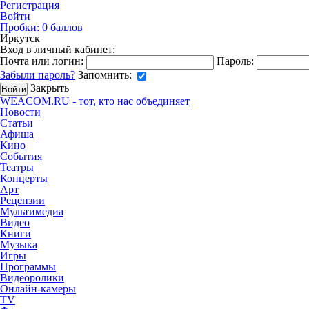
Регистрация
Войти
Пробки:
0
баллов
Иркутск
Вход в личный кабинет:
Почта или логин:
Пароль:
Забыли пароль?
Запомнить:
Закрыть
WEACOM.RU - тот, кто нас объединяет
Новости
Статьи
Афиша
Кино
События
Театры
Концерты
Арт
Рецензии
Мультимедиа
Видео
Книги
Музыка
Игры
Программы
Видеоролики
Онлайн-камеры
TV