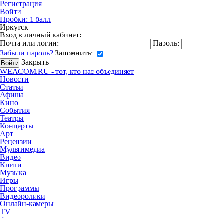
Регистрация
Войти
Пробки:
1
балл
Иркутск
Вход в личный кабинет:
Почта или логин:
Пароль:
Забыли пароль?
Запомнить:
Закрыть
WEACOM.RU - тот, кто нас объединяет
Новости
Статьи
Афиша
Кино
События
Театры
Концерты
Арт
Рецензии
Мультимедиа
Видео
Книги
Музыка
Игры
Программы
Видеоролики
Онлайн-камеры
TV