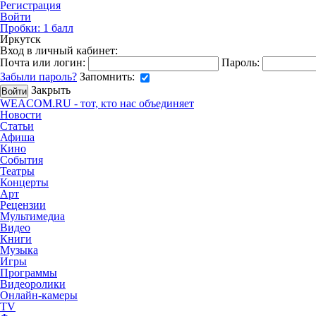
Регистрация
Войти
Пробки:
1
балл
Иркутск
Вход в личный кабинет:
Почта или логин:
Пароль:
Забыли пароль?
Запомнить:
Закрыть
WEACOM.RU - тот, кто нас объединяет
Новости
Статьи
Афиша
Кино
События
Театры
Концерты
Арт
Рецензии
Мультимедиа
Видео
Книги
Музыка
Игры
Программы
Видеоролики
Онлайн-камеры
TV