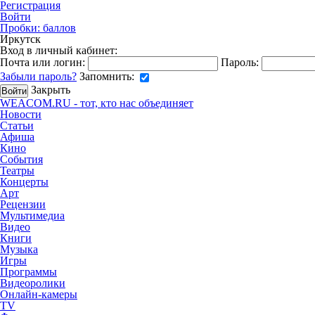
Регистрация
Войти
Пробки:
баллов
Иркутск
Вход в личный кабинет:
Почта или логин:
Пароль:
Забыли пароль?
Запомнить:
Закрыть
WEACOM.RU - тот, кто нас объединяет
Новости
Статьи
Афиша
Кино
События
Театры
Концерты
Арт
Рецензии
Мультимедиа
Видео
Книги
Музыка
Игры
Программы
Видеоролики
Онлайн-камеры
TV