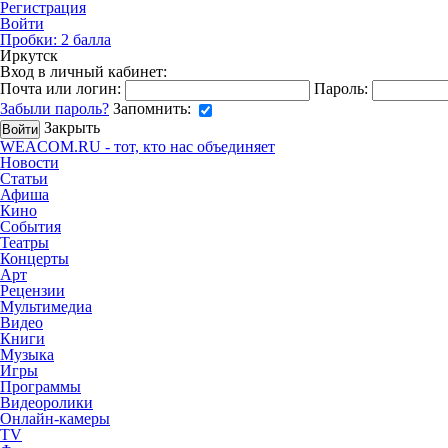
Регистрация
Войти
Пробки:
2
балла
Иркутск
Вход в личный кабинет:
Почта или логин:
Пароль:
Забыли пароль?
Запомнить:
Закрыть
WEACOM.RU - тот, кто нас объединяет
Новости
Статьи
Афиша
Кино
События
Театры
Концерты
Арт
Рецензии
Мультимедиа
Видео
Книги
Музыка
Игры
Программы
Видеоролики
Онлайн-камеры
TV