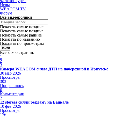
Фотоконкурсы
Игры
WEACOM TV
Форум
Все видеоролики
Показать самые поздние
Показать самые поздние
Показать самые ранние
Показать по названию
Показать по просмотрам
Всего 806 страниц:
1
2
3
Камера WEACOM сняла ДТП на набережной в Иркутске
30 мар 2026
Просмотры
303
Понравилось
0
Комментарии
2
12 storeez сняли рекламу на Байкале
10 фев 2026
Просмотры
176