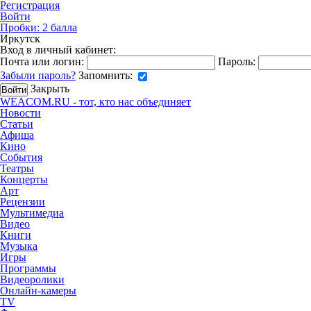
Регистрация
Войти
Пробки:
2
балла
Иркутск
Вход в личный кабинет:
Почта или логин:
Пароль:
Забыли пароль?
Запомнить:
Закрыть
WEACOM.RU - тот, кто нас объединяет
Новости
Статьи
Афиша
Кино
События
Театры
Концерты
Арт
Рецензии
Мультимедиа
Видео
Книги
Музыка
Игры
Программы
Видеоролики
Онлайн-камеры
TV