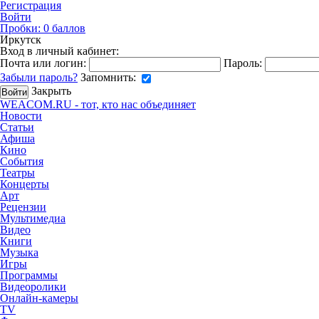
Регистрация
Войти
Пробки:
0
баллов
Иркутск
Вход в личный кабинет:
Почта или логин:
Пароль:
Забыли пароль?
Запомнить:
Закрыть
WEACOM.RU - тот, кто нас объединяет
Новости
Статьи
Афиша
Кино
События
Театры
Концерты
Арт
Рецензии
Мультимедиа
Видео
Книги
Музыка
Игры
Программы
Видеоролики
Онлайн-камеры
TV