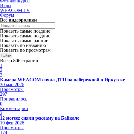
Фотоконкурсы
Игры
WEACOM TV
Форум
Все видеоролики
Показать самые поздние
Показать самые поздние
Показать самые ранние
Показать по названию
Показать по просмотрам
Всего 806 страниц:
1
2
3
Камера WEACOM сняла ДТП на набережной в Иркутске
30 мар 2026
Просмотры
297
Понравилось
0
Комментарии
2
12 storeez сняли рекламу на Байкале
10 фев 2026
Просмотры
174