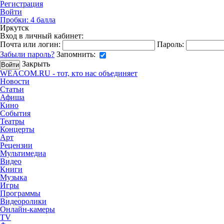
Регистрация
Войти
Пробки:
4
балла
Иркутск
Вход в личный кабинет:
Почта или логин:
Пароль:
Забыли пароль?
Запомнить:
Закрыть
WEACOM.RU - тот, кто нас объединяет
Новости
Статьи
Афиша
Кино
События
Театры
Концерты
Арт
Рецензии
Мультимедиа
Видео
Книги
Музыка
Игры
Программы
Видеоролики
Онлайн-камеры
TV