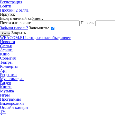
Регистрация
Войти
Пробки:
2
балла
Иркутск
Вход в личный кабинет:
Почта или логин:
Пароль:
Забыли пароль?
Запомнить:
Закрыть
WEACOM.RU - тот, кто нас объединяет
Новости
Статьи
Афиша
Кино
События
Театры
Концерты
Арт
Рецензии
Мультимедиа
Видео
Книги
Музыка
Игры
Программы
Видеоролики
Онлайн-камеры
TV